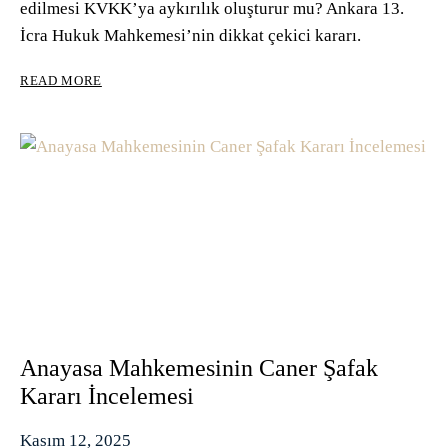
edilmesi KVKK’ya aykırılık oluşturur mu? Ankara 13.
İcra Hukuk Mahkemesi’nin dikkat çekici kararı.
İCRA
READ MORE
TAKIBINDE
TC
KIMLIK
NUMARASININ
TESPITI
KVKK’YA
AYKIRILIK
OLUŞTURMAZ
–
ANKARA
13.
İCRA
HUKUK
MAHKEMESI
Anayasa Mahkemesinin Caner Şafak
KARARI
Kararı İncelemesi
Kasım 12, 2025