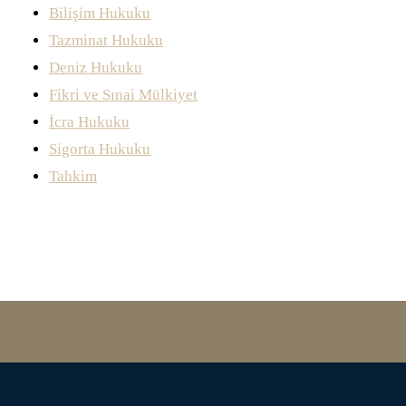
Bilişim Hukuku
Tazminat Hukuku
Deniz Hukuku
Fikri ve Sınai Mülkiyet
İcra Hukuku
Sigorta Hukuku
Tahkim